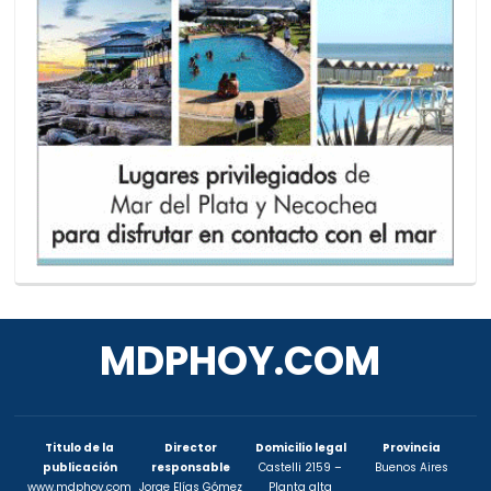
MDPHOY.COM
Titulo de la
Director
Domicilio legal
Provincia
publicación
responsable
Castelli 2159 –
Buenos Aires
www.mdphoy.com
Jorge Elías Gómez
Planta alta