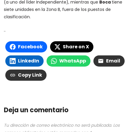
(a uno del líder Independiente), mientras que
Boca
tiene
siete unidades en la Zona B, fuera de los puestos de
clasificación.
..
Facebook
Share on X
LinkedIn
WhatsApp
Email
Copy Link
Deja un comentario
Tu dirección de correo electrónico no será publicada.
Los