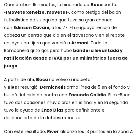
Cuando iban 15 minutos, la hinchada de
Boca
cantó:
«
¡Movete xeneize, movete!
«, como testigo del bajón
futbolístico de su equipo que tuvo su gran chance
con
Edinson Cavani
, a los 27. El uruguayo recibió de
cabeza un centro que dio en el travesaño y en el rebote
ensayó una tijera que venció a
Armani
. Toda La
Bombonera gritó gol, pero hubo
bandera levantada y
ratificación desde el VAR por un milimétrico fuera de
juego
.
A partir de ahí,
Boca
no volvió a inquietar
y
River
resurgió.
Demichelis
armó línea de 5 en el fondo y
buscó definirlo de contra con
Facundo Colidio
. El ex-Boca
tuvo dos ocasiones muy claras en el final y en la segunda
tuvo la ayuda de
Enzo Díaz
para definir ante el
desconcierto de la defensa xeneize.
Con este resultado,
River
alcanzó los 13 puntos en la Zona A