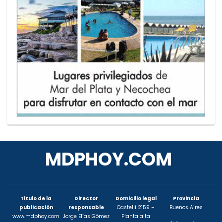
MDPHOY.COM
Titulo de la
Director
Domicilio legal
Provincia
publicación
responsable
Castelli 2159 –
Buenos Aires
www.mdphoy.com
Jorge Elías Gómez
Planta alta