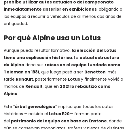
prohíbe utilizar autos actuales o del campeonato
inmediatamente anterior en exhibiciones
, obligando a
los equipos a recurrir a vehículos de al menos dos años de
antigüedad.
Por qué Alpine usa un Lotus
Aunque pueda resultar llamativo,
la elección del Lotus
tiene una explicación histórica
. La
actual estructura
de Alpine
tiene sus
raíces en el equipo fundado como
Toleman en 1981
, que luego pasó a ser
Benetton
, más
tarde
Renault
, posteriormente
Lotus
y finalmente volvió a
manos de
Renault
, que en
2021 lo rebautizó como
Alpine
.
Este “
árbol genealógico
” implica que todos los autos
históricos —incluido el
Lotus E20
— forman parte
del
patrimonio del equipo con base en Enstone
, donde
aún se conservan monoplazas, trofeos y piezas de distintas