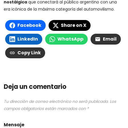
nostálgica
que conectará al público argentino con una
era icónica de la máxima categoría del automovilismo.
Facebook
Share on X
LinkedIn
WhatsApp
Email
Copy Link
Deja un comentario
Tu dirección de correo electrónico no será publicada.
Los
campos obligatorios están marcados con
*
Mensaje