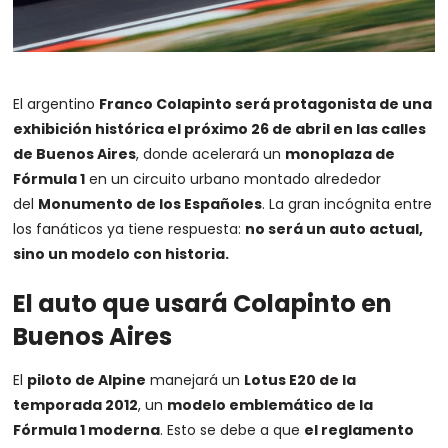
El argentino
Franco Colapinto
será protagonista de una
exhibición histórica el próximo 26 de abril en las calles
de Buenos Aires
, donde acelerará un
monoplaza de
Fórmula 1
en un circuito urbano montado alrededor
del
Monumento de los Españoles
. La gran incógnita entre
los fanáticos ya tiene respuesta:
no será un auto actual,
sino un modelo con historia.
El auto que usará Colapinto en
Buenos Aires
El
piloto de
Alpine
manejará un
Lotus E20 de la
temporada 2012
, un
modelo emblemático de la
Fórmula 1 moderna
. Esto se debe a que
el reglamento