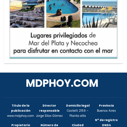
MDPHOY.COM
Titulo de la
Director
Domicilio legal
Provincia
publicación
responsable
Castelli 2159 –
Buenos Aires
www.mdphoy.com
Jorge Elías Gómez
Planta alta
N° de registro
Propietario
Número de
Ciudad
DNDA