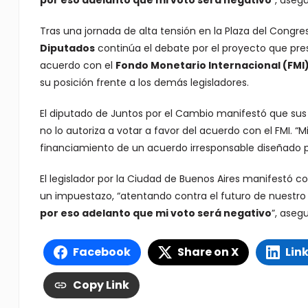
por eso adelanto que mi voto será negativo
”, aseg
Tras una jornada de alta tensión en la Plaza del Congres
Diputados
continúa el debate por el proyecto que pre
acuerdo con el
Fondo Monetario Internacional (FMI
su posición frente a los demás legisladores.
El diputado de Juntos por el Cambio manifestó que su
no lo autoriza a votar a favor del acuerdo con el FMI. “
financiamiento de un acuerdo irresponsable diseñado po
El legislador por la Ciudad de Buenos Aires manifestó 
un impuestazo, “atentando contra el futuro de nuestro 
por eso adelanto que mi voto será negativo
”, aseg
Facebook
Share on X
Lin
Copy Link