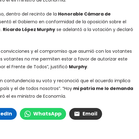
uró el ex ministro de Economía.
o, dentro del recinto de la
Honorable Cámara de
sentó el Gobierno en conformidad de la oposición sobre el
)
.
Ricardo López Murphy
se adelantó a la votación y declaró
s convicciones y el compromiso que asumió con los votantes
Mis votantes no me permiten estar a favor de autorizar este
r el Frente de Todos”, justificó
Murphy
.
con contundencia su voto y reconoció que el acuerdo implica
país y el de todos nosotros”. “Hoy
mi patria me lo demanda
uró el ex ministro de Economía.
kedIn
WhatsApp
Email