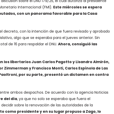
 discusión sobre el DNU 179/25, el cual autoriza al presidente
Monetario Internacional (FMI).
Este miércoles se espera
iputados, con un panorama favorable para la Casa
el decreto, con la intención de que fuera revisado y aprobado
ativo, algo que se esperaba para el jueves anterior. Sin
otal de 16 para respaldar el DNU.
Ahora, consiguió las
 los libertarios Juan Carlos Pagotto y Lisandro Almirón,
íctor Zimmerman y Francisco Monti, Carlos Espínola de Las
 Paoltroni, por su parte, presentó un dictamen en contra
s entre ambos despachos. De acuerdo con la agencia Noticias
e del día
, ya que no solo se esperaba que fuera el
decidir sobre la renovación de las autoridades de la
to como presidente y en su lugar propuso a Zago, lo