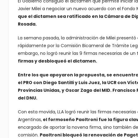
El Gobierno consiguió el dictamen que permite iniciar la
Javier Milei a negociar un nuevo acuerdo con el Fondo 
que el dictamen sea ratificado en la Cámara de D
Rosada.
La semana pasada, la administración de Milei presentó 
rápidamente por la Comisión Bicameral de Trámite Legisl
embargo, no logró reunir las 9 firmas necesarias de un t
firmas y desbloqueó el dictamen.
Entre los que apoyaron la propuesta, se encuentran
el PRO con Diego Santilli y Luis Juez, la UCR con V
Provincias Unidas, y Oscar Zago del MID. Francisco
del DNU.
Con esta movida, LLA logró reunir las firmas necesaria
Argentinas,
el formoseño Paoltroni fue la figura clav
encargado de aportar la novena firma, sino también de 
comisión.
Paoltroni bloqueó la renovación de Pagot