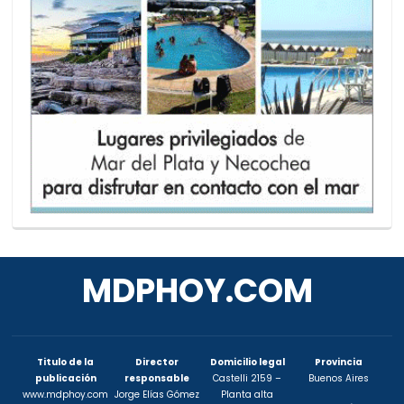
MDPHOY.COM
Titulo de la
Director
Domicilio legal
Provincia
publicación
responsable
Castelli 2159 –
Buenos Aires
www.mdphoy.com
Jorge Elías Gómez
Planta alta