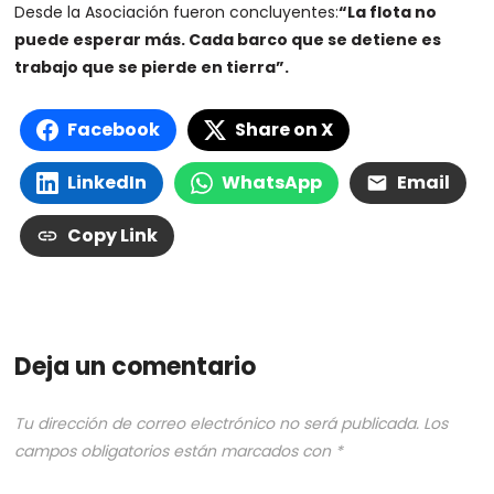
Desde la Asociación fueron concluyentes:
“La flota no
puede esperar más. Cada barco que se detiene es
trabajo que se pierde en tierra”.
Facebook
Share on X
LinkedIn
WhatsApp
Email
Copy Link
Deja un comentario
Tu dirección de correo electrónico no será publicada.
Los
campos obligatorios están marcados con
*