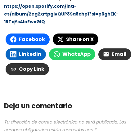
https://open.spotify.com/intl-
es/album/2eg2xrtpglvQUP8Sa8chp1?si=p6ghEK-
1RTqYs4IoEwcGIQ
Facebook
Share on X
LinkedIn
WhatsApp
Email
Copy Link
Deja un comentario
Tu dirección de correo electrónico no será publicada.
Los
campos obligatorios están marcados con
*