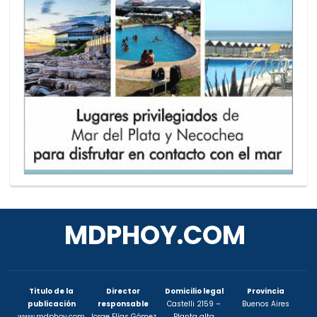
MDPHOY.COM
Titulo de la
Director
Domicilio legal
Provincia
publicación
responsable
Castelli 2159 –
Buenos Aires
www.mdphoy.com
Jorge Elías Gómez
Planta alta