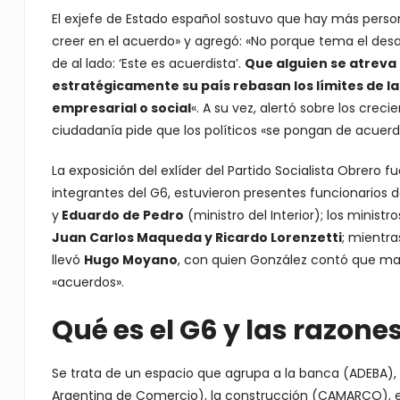
El exjefe de Estado español sostuvo que hay más perso
creer en el acuerdo» y agregó: «No porque tema el desa
de al lado: ‘Este es acuerdista’.
Que alguien se atreva 
estratégicamente su país rebasan los límites de la
empresarial o social
«. A su vez, alertó sobre los crec
ciudadanía pide que los políticos «se pongan de acuerd
La exposición del exlíder del Partido Socialista Obrero
integrantes del G6, estuvieron presentes funcionarios 
y
Eduardo de Pedro
(ministro del Interior); los minist
Juan Carlos Maqueda y Ricardo Lorenzetti
; mientra
llevó
Hugo Moyano
, con quien González contó que ma
«acuerdos».
Qué es el G6 y las razone
Se trata de un espacio que agrupa a la banca (ADEBA),
Argentina de Comercio), la construcción (CAMARCO), el c