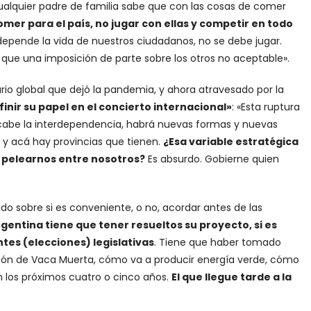
alquier padre de familia sabe que con las cosas de comer
omer para el país, no jugar con ellas y competir en todo
depende la vida de nuestros ciudadanos, no se debe jugar.
ue una imposición de parte sobre los otros no aceptable».
io global que dejó la pandemia, y ahora atravesado por la
inir su papel en el concierto internacional»
: «Esta ruptura
acabe la interdependencia, habrá nuevas formas y nuevas
o y acá hay provincias que tienen.
¿Esa variable estratégica
ra pelearnos entre nosotros?
Es absurdo. Gobierne quien
ado sobre si es conveniente, o no, acordar antes de las
gentina tiene que tener resueltos su proyecto, si es
tes (elecciones) legislativas
. Tiene que haber tomado
ción de Vaca Muerta, cómo va a producir energía verde, cómo
en los próximos cuatro o cinco años.
El que llegue tarde a la