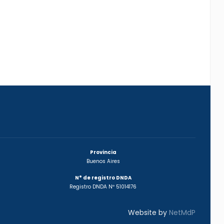
Provincia
Buenos Aires
N° de registro DNDA
Registro DNDA Nº 51014176
Website by
NetMdP