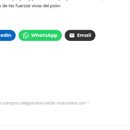
de las fuerzas vivas del país».
kedIn
WhatsApp
Email
s campos obligatorios están marcados con
*