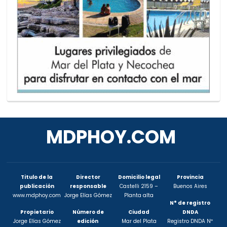
MDPHOY.COM
Titulo de la
Director
Domicilio legal
Provincia
publicación
responsable
Castelli 2159 –
Buenos Aires
www.mdphoy.com
Jorge Elías Gómez
Planta alta
N° de registro
Propietario
Número de
Ciudad
DNDA
Jorge Elías Gómez
edición
Mar del Plata
Registro DNDA Nº