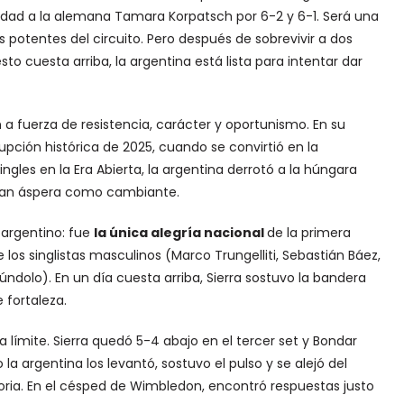
idad a la alemana Tamara Korpatsch por 6-2 y 6-1. Será una
 potentes del circuito. Pero después de sobrevivir a dos
o cuesta arriba, la argentina está lista para intentar dar
a fuerza de resistencia, carácter y oportunismo. En su
rupción histórica de 2025, cuando se convirtió en la
ingles en la Era Abierta, la argentina derrotó a la húngara
 tan áspera como cambiante.
s argentino: fue
la única alegría nacional
de la primera
os singlistas masculinos (Marco Trungelliti, Sebastián Báez,
ndolo). En un día cuesta arriba, Sierra sostuvo la bandera
 fortaleza.
límite. Sierra quedó 5-4 abajo en el tercer set y Bondar
 la argentina los levantó, sostuvo el pulso y se alejó del
ctoria. En el césped de Wimbledon, encontró respuestas justo