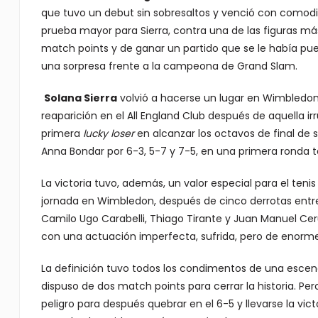
que tuvo un debut sin sobresaltos y venció con comod
prueba mayor para Sierra, contra una de las figuras más
match points y de ganar un partido que se le había puest
una sorpresa frente a la campeona de Grand Slam.
Solana Sierra
volvió a hacerse un lugar en Wimbledon 
reaparición en el All England Club después de aquella ir
primera
lucky loser
en alcanzar los octavos de final de s
Anna Bondar por 6-3, 5-7 y 7-5, en una primera ronda
La victoria tuvo, además, un valor especial para el teni
jornada en Wimbledon, después de cinco derrotas entre l
Camilo Ugo Carabelli, Thiago Tirante y Juan Manuel Cerú
con una actuación imperfecta, sufrida, pero de enorme
La definición tuvo todos los condimentos de una escena 
dispuso de dos match points para cerrar la historia. Pero
peligro para después quebrar en el 6-5 y llevarse la vi