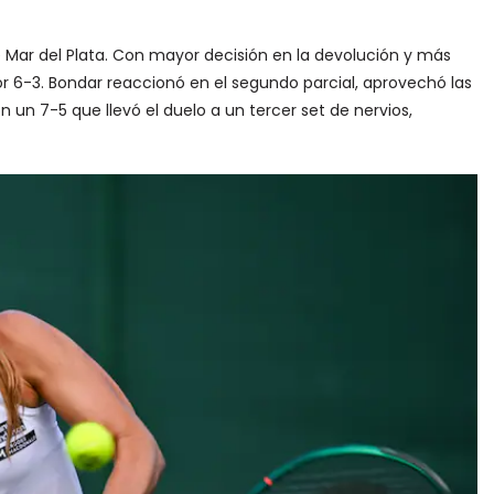
 Mar del Plata. Con mayor decisión en la devolución y más
or 6-3. Bondar reaccionó en el segundo parcial, aprovechó las
n un 7-5 que llevó el duelo a un tercer set de nervios,