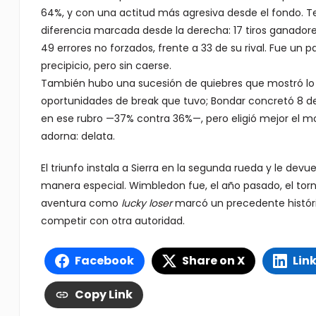
64%, y con una actitud más agresiva desde el fondo. T
diferencia marcada desde la derecha: 17 tiros ganadore
49 errores no forzados, frente a 33 de su rival. Fue un
precipicio, pero sin caerse.
También hubo una sucesión de quiebres que mostró lo in
oportunidades de break que tuvo; Bondar concretó 8 d
en ese rubro —37% contra 36%—, pero eligió mejor el mo
adorna: delata.
El triunfo instala a Sierra en la segunda rueda y le d
manera especial. Wimbledon fue, el año pasado, el torne
aventura como
lucky loser
marcó un precedente históric
competir con otra autoridad.
Facebook
Share on X
Lin
Copy Link