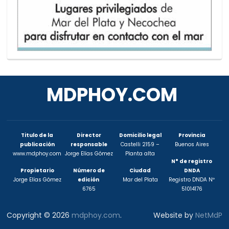
MDPHOY.COM
Titulo de la
Director
Domicilio legal
Provincia
publicación
responsable
Castelli 2159 –
Buenos Aires
www.mdphoy.com
Jorge Elías Gómez
Planta alta
N° de registro
Propietario
Número de
Ciudad
DNDA
Jorge Elías Gómez
edición
Mar del Plata
Registro DNDA Nº
6765
51014176
Copyright © 2026
mdphoy.com
.
Website by
NetMdP