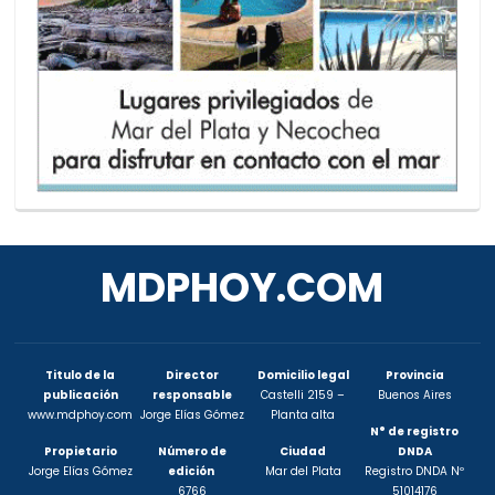
MDPHOY.COM
Titulo de la
Director
Domicilio legal
Provincia
publicación
responsable
Castelli 2159 –
Buenos Aires
www.mdphoy.com
Jorge Elías Gómez
Planta alta
N° de registro
Propietario
Número de
Ciudad
DNDA
Jorge Elías Gómez
edición
Mar del Plata
Registro DNDA Nº
6766
51014176