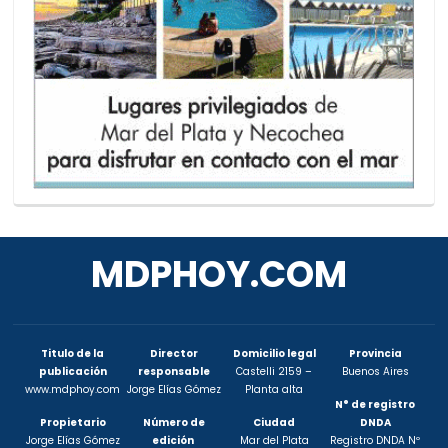
MDPHOY.COM
Titulo de la
Director
Domicilio legal
Provincia
publicación
responsable
Castelli 2159 –
Buenos Aires
www.mdphoy.com
Jorge Elías Gómez
Planta alta
N° de registro
Propietario
Número de
Ciudad
DNDA
Jorge Elías Gómez
edición
Mar del Plata
Registro DNDA Nº