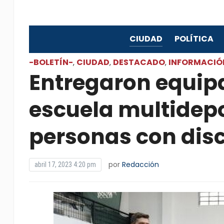
CIUDAD
POLÍTICA
-BOLETÍN-
CIUDAD
DESTACADO
INFORMACIÓ
,
,
,
Entregaron equip
escuela multidep
personas con dis
por
Redacción
abril 17, 2023 4:20 pm