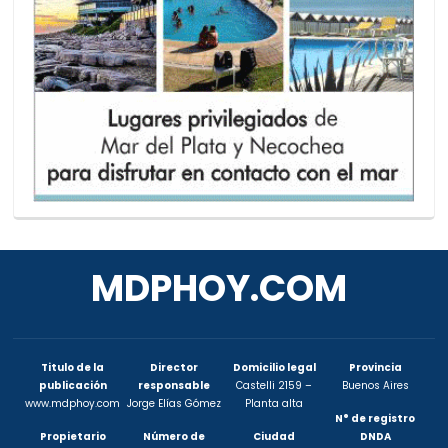
MDPHOY.COM
Titulo de la
Director
Domicilio legal
Provincia
publicación
responsable
Castelli 2159 –
Buenos Aires
www.mdphoy.com
Jorge Elías Gómez
Planta alta
N° de registro
Propietario
Número de
Ciudad
DNDA