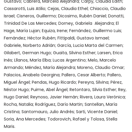
Gustavo; Cabrera, Marcela Alejandra; Carpy, Claudia Edith;
Cassarotti, Luis Atilio; Cejas, Claudia Ethel; Chiaccio, Claudio
Israel; Cisneros, Guillermo; Dicosimo, Rubén Daniel; Donatti,
Trinidad De Las Mercedes; Dorney, Gabriela Alejandra; El
Hage, María Lujan; Equiza, Irene; Fernández, Guillermo Luis;
Fernández; Héctor Rubén; Fittipaldi, Gustavo Ismael;
Gabriele, Norberto Adrián; García, Lucia Marta del Carmen;
Gilabert, German Hugo; Guaita, Silvina Esther; Larsen, Erica
Inés; Lllanos, María Elba; Lucas Argentino; Melo, Marcelo
Armando; Méndez, María Alejandra; Moreno, Claudio Omar;
Palacios, Anabela Georgina; Pallero, Cesar Alberto; Pallero,
Miguel Ángel; Pendas, Hugo Ricardo; Pereyra, Silvina; Pérez,
Néstor Hugo; Puime, Abel Ángel; Retontaro, Silvia Esther; Rey,
Hugo Daniel; Reynoso, Javier Hernán; Rivera, Laura Verónica;
Rocha, Natalia; Rodríguez, Darío Martin; Santellan, María
Cristina; Santomauro, Julio Andrés; Sarti, Vicente Daniel;
Soria, Ana Mercedes; Todorovich, Rafael y Tolosa, Stella
Maris.