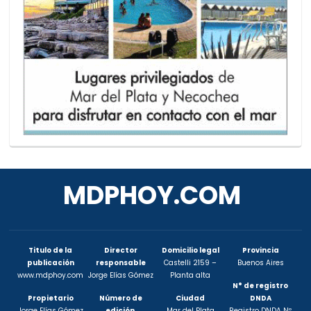
MDPHOY.COM
Titulo de la
Director
Domicilio legal
Provincia
publicación
responsable
Castelli 2159 –
Buenos Aires
www.mdphoy.com
Jorge Elías Gómez
Planta alta
N° de registro
Propietario
Número de
Ciudad
DNDA
Jorge Elías Gómez
edición
Mar del Plata
Registro DNDA Nº