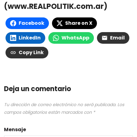
(www.REALPOLITIK.com.ar)
Facebook
Share on X
LinkedIn
WhatsApp
Email
Copy Link
Deja un comentario
Tu dirección de correo electrónico no será publicada.
Los
campos obligatorios están marcados con
*
Mensaje