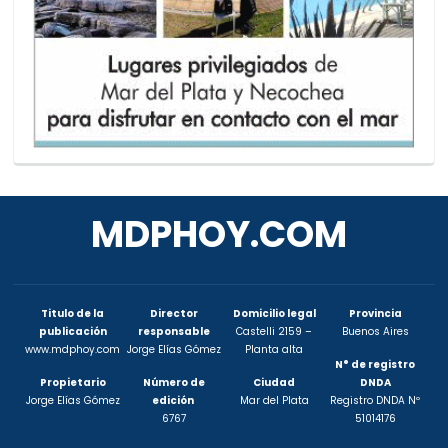
MDPHOY.COM
Titulo de la
Director
Domicilio legal
Provincia
publicación
responsable
Castelli 2159 –
Buenos Aires
www.mdphoy.com
Jorge Elías Gómez
Planta alta
N° de registro
Propietario
Número de
Ciudad
DNDA
Jorge Elías Gómez
edición
Mar del Plata
Registro DNDA Nº
6767
51014176