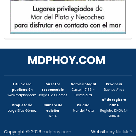
MDPHOY.COM
Titulo de la
Director
Domicilio legal
Provincia
publicación
responsable
Castelli 2159 –
Buenos Aires
www.mdphoy.com
Jorge Elías Gómez
Planta alta
N° de registro
Propietario
Número de
Ciudad
DNDA
Jorge Elías Gómez
edición
Mar del Plata
Registro DNDA Nº
6764
51014176
Copyright © 2026
mdphoy.com
.
Website by
NetMdP