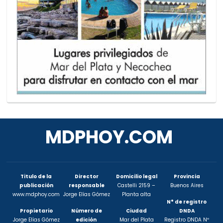
MDPHOY.COM
Titulo de la
Director
Domicilio legal
Provincia
publicación
responsable
Castelli 2159 –
Buenos Aires
www.mdphoy.com
Jorge Elías Gómez
Planta alta
N° de registro
Propietario
Número de
Ciudad
DNDA
Jorge Elías Gómez
edición
Mar del Plata
Registro DNDA Nº