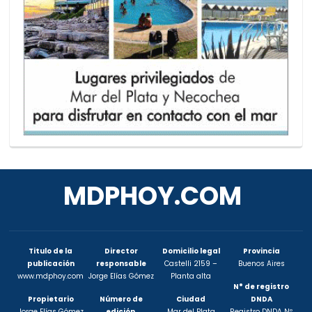
MDPHOY.COM
Titulo de la
Director
Domicilio legal
Provincia
publicación
responsable
Castelli 2159 –
Buenos Aires
www.mdphoy.com
Jorge Elías Gómez
Planta alta
N° de registro
Propietario
Número de
Ciudad
DNDA
Jorge Elías Gómez
edición
Mar del Plata
Registro DNDA Nº