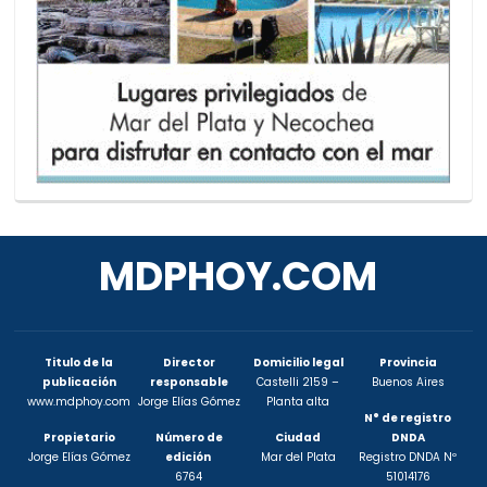
MDPHOY.COM
Titulo de la
Director
Domicilio legal
Provincia
publicación
responsable
Castelli 2159 –
Buenos Aires
www.mdphoy.com
Jorge Elías Gómez
Planta alta
N° de registro
Propietario
Número de
Ciudad
DNDA
Jorge Elías Gómez
edición
Mar del Plata
Registro DNDA Nº
6764
51014176