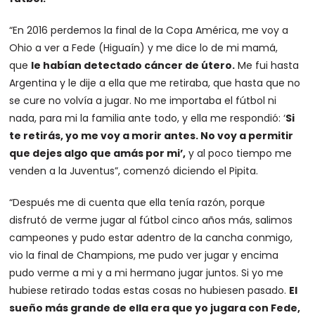
“En 2016 perdemos la final de la Copa América, me voy a
Ohio a ver a Fede (Higuaín) y me dice lo de mi mamá,
que
le habían detectado cáncer de útero.
Me fui hasta
Argentina y le dije a ella que me retiraba, que hasta que no
se cure no volvía a jugar. No me importaba el fútbol ni
nada, para mi la familia ante todo, y ella me respondió: ‘
Si
te retirás, yo me voy a morir antes. No voy a permitir
que dejes algo que amás por mi’,
y al poco tiempo me
venden a la Juventus”, comenzó diciendo el Pipita.
“Después me di cuenta que ella tenía razón, porque
disfrutó de verme jugar al fútbol cinco años más, salimos
campeones y pudo estar adentro de la cancha conmigo,
vio la final de Champions, me pudo ver jugar y encima
pudo verme a mi y a mi hermano jugar juntos. Si yo me
hubiese retirado todas estas cosas no hubiesen pasado.
El
sueño más grande de ella era que yo jugara con Fede,