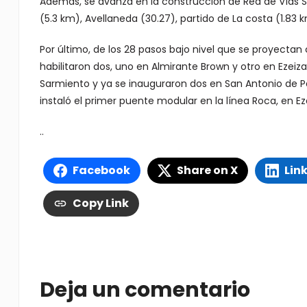
Además, se avanza en la construcción de Red de Vías Seg
(5.3 km), Avellaneda (30.27), partido de La costa (1.83
Por último, de los 28 pasos bajo nivel que se proyectan 
habilitaron dos, uno en Almirante Brown y otro en Ezei
Sarmiento y ya se inauguraron dos en San Antonio de P
instaló el primer puente modular en la línea Roca, en Eze
..
Facebook
Share on X
Lin
Copy Link
Deja un comentario