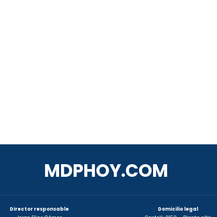
MDPHOY.COM
Director responsable
Domicilio legal