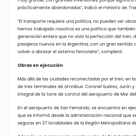
muy grande, con grandes inversiones, porque significa 
prácticamente abandonadas”, indicó el ministro de Tran
“El transporte requiere una política, no pueden ser obr
hemos trabajado nosotros es una política que también 
generación entera que no vivió la perfección del tren, 
pasajeros nuevos en la Argentina, con un gran sentido
volver a abrazar el sistema ferroviario”, completó.
Obras en ejecución
Más allá de las ciudades reconectadas por el tren, en l
de tres terminales de ómnibus: Coronel Suárez, Junín y 
integral de la torre de control del aeropuerto de Mar de
En el aeropuerto de San Fernando, se encuentra en ejec
que se informó desde la administración nacional que s
seguras en 37 localidades de la Región Metropolitana de