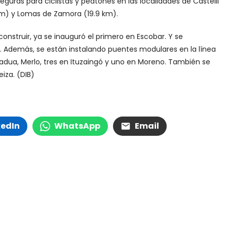
uras para ciclistas y peatones en las localidades de Castelli
 km) y Lomas de Zamora (19.9 km).
construir, ya se inauguró el primero en Escobar. Y se
za. Además, se están instalando puentes modulares en la línea
adua, Merlo, tres en Ituzaingó y uno en Moreno. También se
iza. (DIB)
kedIn
WhatsApp
Email