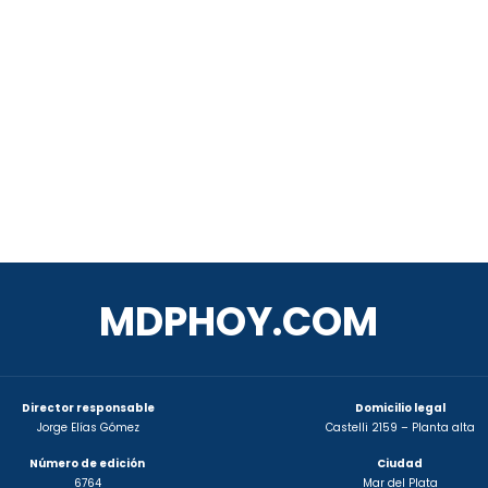
MDPHOY.COM
Director responsable
Domicilio legal
Jorge Elías Gómez
Castelli 2159 – Planta alta
Número de edición
Ciudad
6764
Mar del Plata