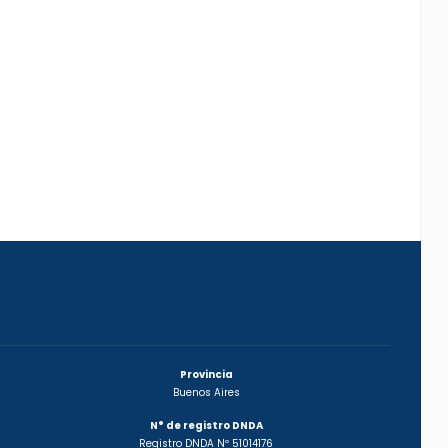
Provincia
Buenos Aires
N° de registro DNDA
Registro DNDA Nº 51014176