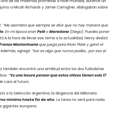
una de las máximas promesas a nivel mundial, durante un
a junto a Micah Richards y Jamie Carragher, dialogaban sobre
r.
“Me asombra que siempre se dice que no hay manera que
do
. En mi época eran
Pelé
o
Maradona
(Diego). Puedes poner
tó.A la hora de llevar ese tema a la actualidad, Henry deslizó
o Franco Mastantuono
que juega para River Plate y ganó el
. Además, agregó:
“Eso es algo que nunca podés… por eso el
a también encontró una similitud entre los dos futbolistas
bos.
“Es una locura pensar que estos chicos tienen solo 17
e cara al futuro.
i a la Selección Argentina, la dirigencia del Millonario
omo mínimo hasta fin de año
. La tarea no será para nada
os gigantes europeos.