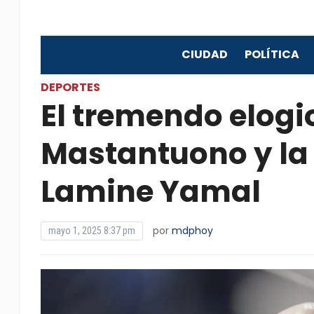
CIUDAD
POLÍTICA
DEPORTES
El tremendo elogi
Mastantuono y la
Lamine Yamal
por
mdphoy
mayo 1, 2025 8:37 pm