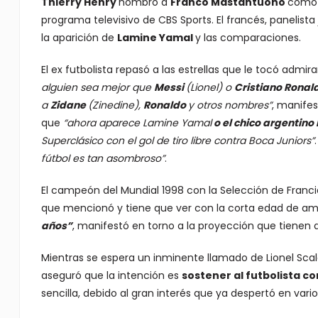
Thierry Henry
nombró a
Franco Mastantuono
como 
programa televisivo de CBS Sports. El francés, panelist
la aparición de
Lamine Yamal
y las comparaciones.
El ex futbolista repasó a las estrellas que le tocó admira
alguien sea mejor que
Messi
(Lionel) o
Cristiano Ronal
a
Zidane
(Zinedine),
Ronaldo
y otros nombres”
, manifes
que
“ahora aparece Lamine Yamal
o el chico argentin
Superclásico con el gol de tiro libre contra Boca Juniors”
fútbol es tan asombroso”
.
El campeón del Mundial 1998 con la Selección de Franci
que mencionó y tiene que ver con la corta edad de am
años”
, manifestó en torno a la proyección que tienen d
Mientras se espera un inminente llamado de Lionel Scalon
aseguró que la intención es
sostener al futbolista c
sencilla, debido al gran interés que ya despertó en vari