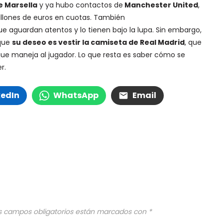
e Marsella
y ya hubo contactos de
Manchester United
,
millones de euros en cuotas. También
ue aguardan atentos y lo tienen bajo la lupa. Sin embargo,
 que
su deseo es vestir la camiseta de Real Madrid
, que
que maneja al jugador. Lo que resta es saber cómo se
r.
kedIn
WhatsApp
Email
s campos obligatorios están marcados con
*