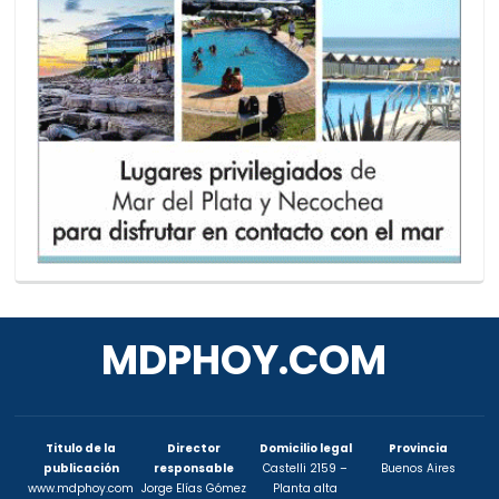
MDPHOY.COM
Titulo de la
Director
Domicilio legal
Provincia
publicación
responsable
Castelli 2159 –
Buenos Aires
www.mdphoy.com
Jorge Elías Gómez
Planta alta