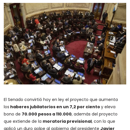
El Senado convirtió hoy en ley el proyecto que aumenta
los
haberes jubilatorios en un 7,2 por ciento
y eleva
bono de
70.000 pesos a 110.000
, además del proyecto
que extiende de la
moratoria previsional
, con lo que
aplicó un duro golpe al gobierno del presidente
Javier