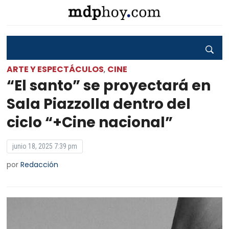
ARTE Y ESPECTÁCULOS
CINE
,
“El santo” se proyectará en
Sala Piazzolla dentro del
ciclo “+Cine nacional”
junio 18, 2025 7:39 pm
por
Redacción