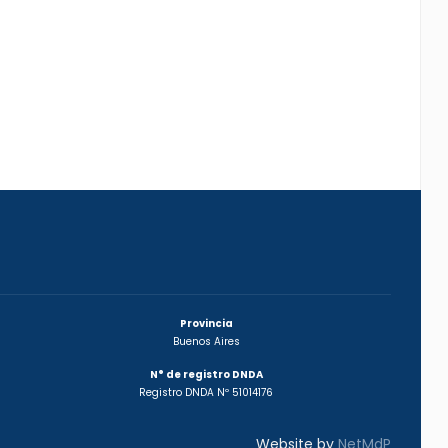
Provincia
Buenos Aires
N° de registro DNDA
Registro DNDA Nº 51014176
Website by
NetMdP