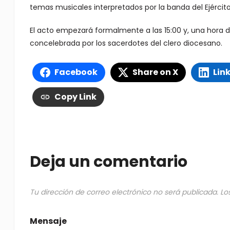
temas musicales interpretados por la banda del Ejército
El acto empezará formalmente a las 15:00 y, una hora de
concelebrada por los sacerdotes del clero diocesano.
Facebook
Share on X
Lin
Copy Link
Deja un comentario
Tu dirección de correo electrónico no será publicada.
Lo
Mensaje