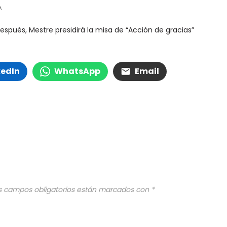
.
spués, Mestre presidirá la misa de “Acción de gracias”
kedIn
WhatsApp
Email
s campos obligatorios están marcados con
*