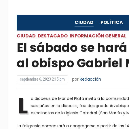
CIUDAD
POLÍTICA
CIUDAD
DESTACADO
INFORMACIÓN GENERAL
,
,
El sábado se hará
al obispo Gabriel
por
Redacción
septiembre 6, 2023 2:15 pm
L
a diócesis de Mar del Plata invita a la comunida
seis años en la diócesis, fue designado Arzobispo 
escalinatas de la Iglesia Catedral (San Martín y M
La feligresía comenzará a congregarse a partir de las 14