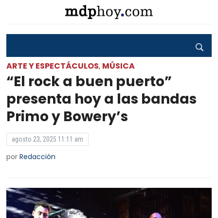
ARTE Y ESPECTÁCULOS
MÚSICA
,
“El rock a buen puerto”
presenta hoy a las bandas
Primo y Bowery’s
agosto 23, 2025 11:11 am
por
Redacción