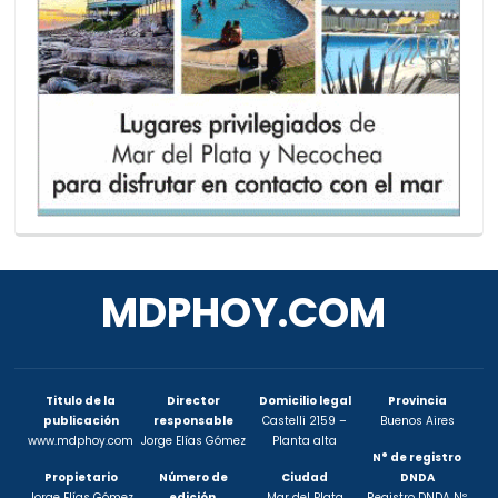
MDPHOY.COM
Titulo de la
Director
Domicilio legal
Provincia
publicación
responsable
Castelli 2159 –
Buenos Aires
www.mdphoy.com
Jorge Elías Gómez
Planta alta
N° de registro
Propietario
Número de
Ciudad
DNDA
Jorge Elías Gómez
edición
Mar del Plata
Registro DNDA Nº