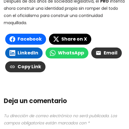
Después de dos años de sociedad legislativa, el
PRO
intenta
ahora construir una identidad propia sin romper del todo
con el oficialismo para construir una continuidad
maquillada.
Facebook
Share on X
LinkedIn
WhatsApp
Email
Copy Link
Deja un comentario
Tu dirección de correo electrónico no será publicada.
Los
campos obligatorios están marcados con
*