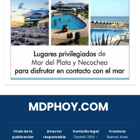
MDPHOY.COM
Titulo de la
Director
Domicilio legal
Provincia
publicación
responsable
Castelli 2159 –
Buenos Aires