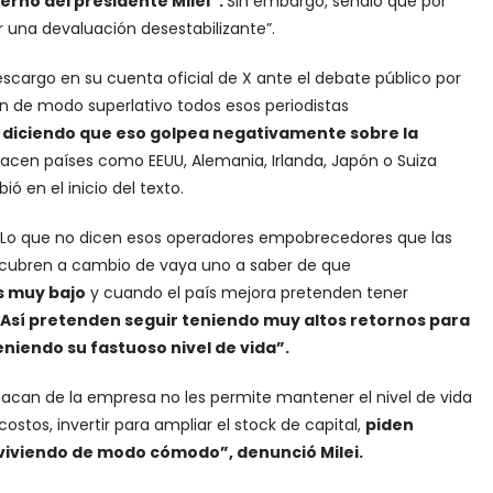
erno del presidente Milei”.
Sin embargo, señaló que por
 una devaluación desestabilizante”.
 descargo en su cuenta oficial de X ante el debate público por
n de modo superlativo todos esos periodistas
es diciendo que eso golpea negativamente sobre la
cen países como EEUU, Alemania, Irlanda, Japón o Suiza
ó en el inicio del texto.
: “Lo que no dicen esos operadores empobrecedores que las
encubren a cambio de vaya uno a saber de que
es muy bajo
y cuando el país mejora pretenden tener
Así pretenden seguir teniendo muy altos retornos para
teniendo su fastuoso nivel de vida”.
acan de la empresa no les permite mantener el nivel de vida
costos, invertir para ampliar el stock de capital,
piden
r viviendo de modo cómodo”, denunció Milei.