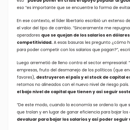
eso
“puede poner en crisis el apoyo popular al gobi
eso “es importante que se encuentre la forma de evitar
En ese contexto, el líder libertario escribió un extenso
el valor del tipo de cambio. “Sinceramente me repugna
operadores
que se quejan de los salarios en dólar
competitividad.
A esas basuras les pregunto ¿cómo ha
para poder competir con los salarios que pagan?”, escribi
Luego arremetió de lleno contra el sector empresarial
empresas, fruto del desmanejo de los políticos (que 
favores),
destruyeron el país y el stock de capital 
retornos no alineados con el nuevo nivel de riesgo país.
el bajo nivel de capital que tienen y así seguir sos
“De este modo, cuando la economía se ordena lo que s
que traían y en lugar de ganar eficiencia para bajar los 
devaluar para bajar los salarios y así poder segui