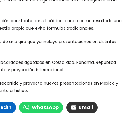
), como parte de su gira nacional tras consagrarse en la
acción constante con el público, dando como resultado una
stilo propio que evita fórmulas tradicionales.
io de una gira que ya incluye presentaciones en distintos
n localidades agotadas en Costa Rica, Panamá, República
to y proyección internacional.
recorrido y proyecta nuevas presentaciones en México y
to artístico.
kedIn
WhatsApp
Email