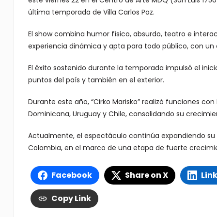
este viernes 22 en el Centro de Arte MDQ (San Luis 1750
última temporada de Villa Carlos Paz.
El show combina humor físico, absurdo, teatro e inter
experiencia dinámica y apta para todo público, con un e
El éxito sostenido durante la temporada impulsó el inic
puntos del país y también en el exterior.
Durante este año, “Cirko Marisko” realizó funciones co
Dominicana, Uruguay y Chile, consolidando su crecimien
Actualmente, el espectáculo continúa expandiendo su 
Colombia, en el marco de una etapa de fuerte crecimien
Facebook
Share on X
Lin
Copy Link