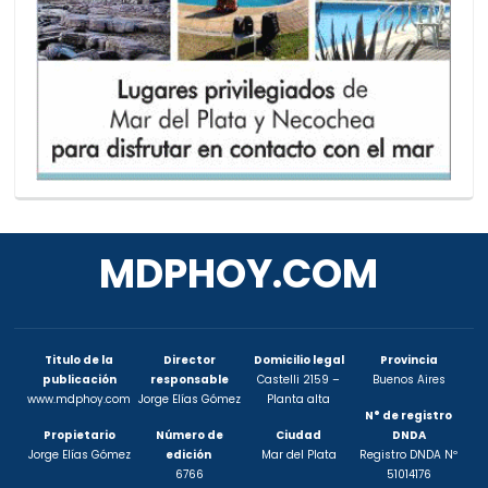
MDPHOY.COM
Titulo de la
Director
Domicilio legal
Provincia
publicación
responsable
Castelli 2159 –
Buenos Aires
www.mdphoy.com
Jorge Elías Gómez
Planta alta
N° de registro
Propietario
Número de
Ciudad
DNDA
Jorge Elías Gómez
edición
Mar del Plata
Registro DNDA Nº
6766
51014176