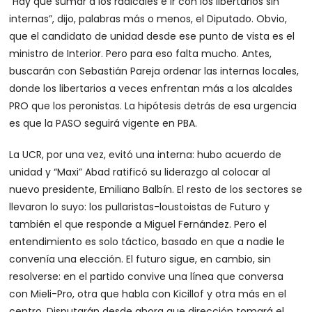
“Hay que sumar a los radicales e ir con los libertarios sin
internas”, dijo, palabras más o menos, el Diputado. Obvio,
que el candidato de unidad desde ese punto de vista es el
ministro de Interior. Pero para eso falta mucho. Antes,
buscarán con Sebastián Pareja ordenar las internas locales,
donde los libertarios a veces enfrentan más a los alcaldes
PRO que los peronistas. La hipótesis detrás de esa urgencia
es que la PASO seguirá vigente en PBA.
La UCR, por una vez, evitó una interna: hubo acuerdo de
unidad y “Maxi” Abad ratificó su liderazgo al colocar al
nuevo presidente, Emiliano Balbín. El resto de los sectores se
llevaron lo suyo: los pullaristas-loustoistas de Futuro y
también el que responde a Miguel Fernández. Pero el
entendimiento es solo táctico, basado en que a nadie le
convenía una elección. El futuro sigue, en cambio, sin
resolverse: en el partido convive una línea que conversa
con Mieli-Pro, otra que habla con Kicillof y otra más en el
centro. Disputarán desde ahora que dirección tomará el