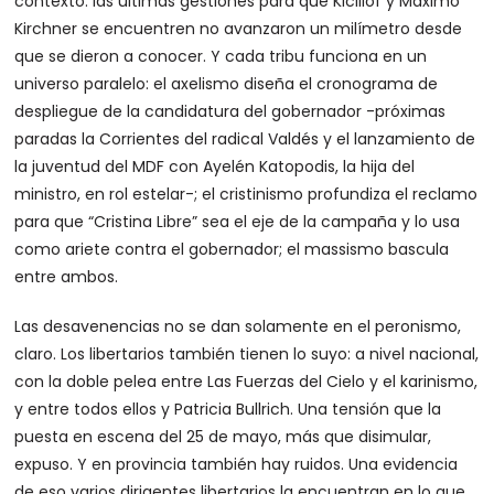
contexto: las últimas gestiones para que Kicillof y Máximo
Kirchner se encuentren no avanzaron un milímetro desde
que se dieron a conocer. Y cada tribu funciona en un
universo paralelo: el axelismo diseña el cronograma de
despliegue de la candidatura del gobernador -próximas
paradas la Corrientes del radical Valdés y el lanzamiento de
la juventud del MDF con Ayelén Katopodis, la hija del
ministro, en rol estelar-; el cristinismo profundiza el reclamo
para que “Cristina Libre” sea el eje de la campaña y lo usa
como ariete contra el gobernador; el massismo bascula
entre ambos.
Las desavenencias no se dan solamente en el peronismo,
claro. Los libertarios también tienen lo suyo: a nivel nacional,
con la doble pelea entre Las Fuerzas del Cielo y el karinismo,
y entre todos ellos y Patricia Bullrich. Una tensión que la
puesta en escena del 25 de mayo, más que disimular,
expuso. Y en provincia también hay ruidos. Una evidencia
de eso varios dirigentes libertarios la encuentran en lo que