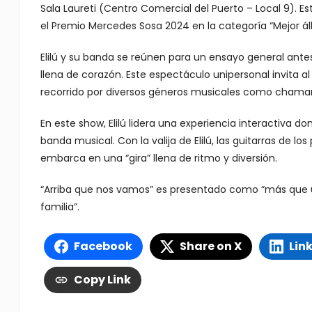
Sala Laureti (Centro Comercial del Puerto – Local 9).
el Premio Mercedes Sosa 2024 en la categoría “Mejor álb
Elilú y su banda se reúnen para un ensayo general antes
llena de corazón. Este espectáculo unipersonal invita al
recorrido por diversos géneros musicales como chama
En este show, Elilú lidera una experiencia interactiva 
banda musical. Con la valija de Elilú, las guitarras de 
embarca en una “gira” llena de ritmo y diversión.
“Arriba que nos vamos” es presentado como “más que 
familia”.
Facebook
Share on X
Lin
Copy Link