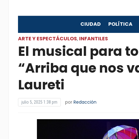
CIUDAD
POLÍTICA
ARTE Y ESPECTÁCULOS
INFANTILES
,
El musical para to
“Arriba que nos v
Laureti
por
Redacción
julio 5, 2025 1:38 pm