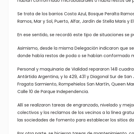
habían conformado microbasurales o había restos de po
Se trata de los barrios Costa Azul, Bosque Peralta Ramos,
Ramos, Mar y Sol, Puerto, Alfar, Jardín de Stella Maris y E
En ese sentido, se recordó este tipo de situaciones se 
Asimismo, desde la misma Delegación indicaron que se 
donde había restos de poda o se habían conformado m
Personal y maquinaria de Vialidad repararon 148 cuadras 
Antártida Argentina, y la 429, 431 y Diagonal Sur de San
Fragata Sarmiento, Rompehielos San Martín, Queen Mary, 
Calle 10 de Parque Independencia.
Allí se realizaron tareas de engranzado, nivelado y mejora
colectivos y los reclamos de los vecinos a la línea grat
las sociedades de fomento para establecer los sitios 
Por otra parte, se hicieron tareas de mantenimiento, 