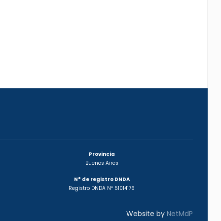
Provincia
Buenos Aires
N° de registro DNDA
Registro DNDA Nº 51014176
Website by
NetMdP