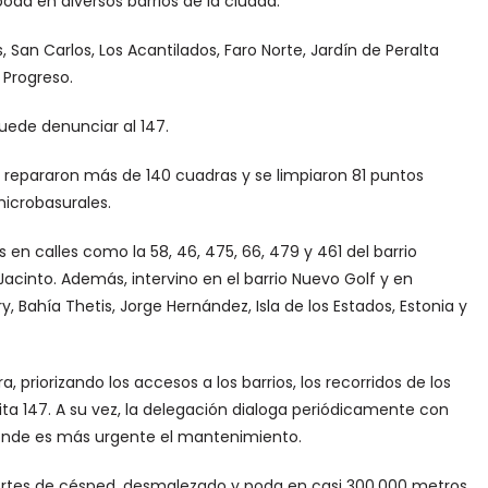
da en diversos barrios de la ciudad.
 San Carlos, Los Acantilados, Faro Norte, Jardín de Peralta
l Progreso.
puede denunciar al 147.
repararon más de 140 cuadras y se limpiaron 81 puntos
icrobasurales.
en calles como la 58, 46, 475, 66, 479 y 461 del barrio
 Jacinto. Además, intervino en el barrio Nuevo Golf y en
Bahía Thetis, Jorge Hernández, Isla de los Estados, Estonia y
, priorizando los accesos a los barrios, los recorridos de los
uita 147. A su vez, la delegación dialoga periódicamente con
donde es más urgente el mantenimiento.
cortes de césped, desmalezado y poda en casi 300.000 metros