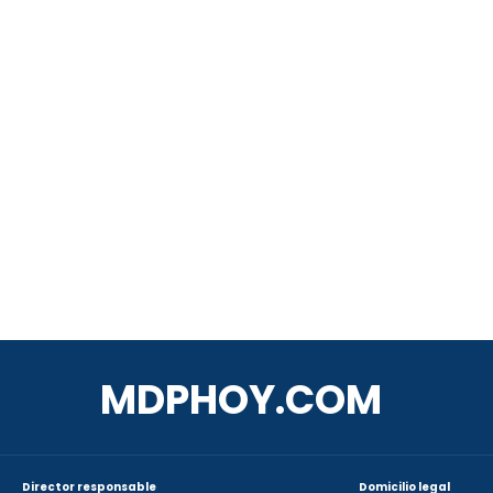
MDPHOY.COM
Director responsable
Domicilio legal