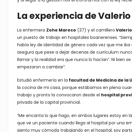
y al llegar a la gestión nos encontramos con la ley r
La experiencia de Valerio
La enfermera
Zohe Mareco
(37) y el camillero
Valeri
un puesto de trabajo en hospitales boanerenses. “Siem
había ley de identidad de género cada vez que me iba a 
asegura que pese a dejar decenas de curriculum nunca
llamar y la realidad era que nunca lo hacían”. Ni bien se
empezaron a cambiar”.
Estudió enfermería en la
facultad de Medicina de la 
la cocina de mi casa, porque estábamos en plena cuar
trabajo y pronto la convocaron desde el
hospital prov
privada de la capital provincial.
“Me encanta lo que hago, en ambos lugares estoy en la
que ve un paciente cuando llega al hospital por una e
siento muy cómoda trabajando en el hospital, soy parte 