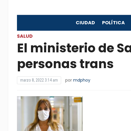
CIUDAD
POLÍTICA
SALUD
El ministerio de S
personas trans
por
mdphoy
marzo 8, 2022 3:14 am