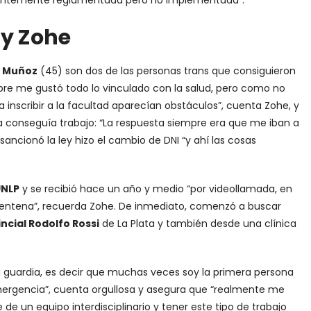
ecientemente reglamentada pero no implementada”.
 y Zohe
o Muñoz
(45) son dos de las personas trans que consiguieron
pre me gustó todo lo vinculado con la salud, pero como no
inscribir a la facultad aparecían obstáculos”, cuenta Zohe, y
 conseguía trabajo: “La respuesta siempre era que me iban a
 sancionó la ley hizo el cambio de DNI “y ahí las cosas
UNLP
y se recibió hace un año y medio “por videollamada, en
entena”, recuerda Zohe. De inmediato, comenzó a buscar
incial Rodolfo Rossi
de La Plata y también desde una clínica
 guardia, es decir que muchas veces soy la primera persona
mergencia”, cuenta orgullosa y asegura que “realmente me
de un equipo interdisciplinario y tener este tipo de trabajo