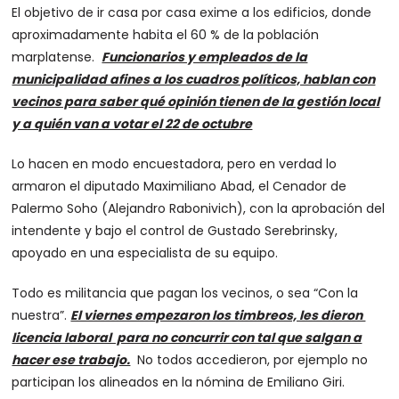
El objetivo de ir casa por casa exime a los edificios, donde
aproximadamente habita el 60 % de la población
marplatense.
Funcionarios y empleados de la
municipalidad afines a los cuadros políticos, hablan con
vecinos para saber qué opinión tienen de la gestión local
y a quién van a votar el 22 de octubre
Lo hacen en modo encuestadora, pero en verdad lo
armaron el diputado Maximiliano Abad, el Cenador de
Palermo Soho (Alejandro Rabonivich), con la aprobación del
intendente y bajo el control de Gustado Serebrinsky,
apoyado en una especialista de su equipo.
Todo es militancia que pagan los vecinos, o sea “Con la
nuestra”.
El viernes empezaron los timbreos, les dieron
licencia laboral para no concurrir con tal que salgan a
hacer ese trabajo.
No todos accedieron, por ejemplo no
participan los alineados en la nómina de Emiliano Giri.