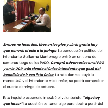
Errores no forzados, tiros en los pies y sin la grieta hay
que ponerle el culo a la jeringa
. La conducción política del
intendente Guillermo Montenegro entró en un cono de
sombras luego de las PASO.
Compró adversarios en el PRO
y en la UCR, aún siendo el único intendente que gozó del
beneficio de ir con lista única
. La reflexión «se cayó la
marca JxC y el intendente mide más», se podrá comprobar
el cuarto domingo de octubre.
Este inquieto escenario impulsó el voluntarista
“algo hay
que hacer”
La cuestión es tener algo para decir a partir del