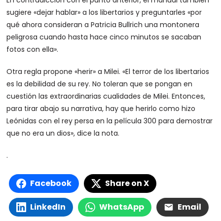
En contradicción con el punto anterior, el manual también
sugiere «dejar hablar» a los libertarios y preguntarles «por
qué ahora consideran a Patricia Bullrich una montonera
peligrosa cuando hasta hace cinco minutos se sacaban
fotos con ella».
Otra regla propone «herir» a Milei. «El terror de los libertarios
es la debilidad de su rey. No toleran que se pongan en
cuestión las extraordinarias cualidades de Milei. Entonces,
para tirar abajo su narrativa, hay que herirlo como hizo
Leónidas con el rey persa en la película 300 para demostrar
que no era un dios», dice la nota.
.
Facebook
Share on X
LinkedIn
WhatsApp
Email