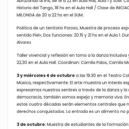
Abrazando al IPA, de 18 a 22 en Aula Hall, Aula 1 y SUM
Historia del Tango, 18 hs en el Aula Hall / Clase de INICI
MILONGA de 20 a 22 hs en el SUM.
Poética de un territorio Poroso, Muestra de proceso exp
sentido Piel», Dos funciones: 20.15 y 21 hs en el Aula 1. 
Alvarez
Taller vivencial y reflexión en torno a la danza inclusi
22,30 en el Aula Hall. Coordinan: Camila Palos, Camila M
3 y miércoles 4 de octubre
a las 19.30 en el Teatro C
Música, respectivamente. El arte muestra un interés esp
expresamos nuestros sentires a través de la danza y la 
democracia, también somos espejo y memoria viva. En 
estas cuatro décadas serán elementos centrales que nos 
derechos conquistados. La entrada es un alimento no p
3 de octubre
: Muestra de estudiantes de la Formación 