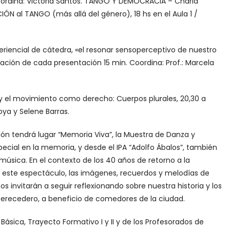
. Coordina: Victoria Santos. TANGO Y DEMOCRACIA – Charla
ACIÓN al TANGO (más allá del género), 18 hs en el Aula 1 /
eriencial de cátedra, «el resonar sensoperceptivo de nuestro
Duración de cada presentación 15 min. Coordina: Prof.: Marcela
va y el movimiento como derecho: Cuerpos plurales, 20,30 a
oya y Selene Barras.
olón tendrá lugar “Memoria Viva”, la Muestra de Danza y
ecial en la memoria, y desde el IPA “Adolfo Ábalos”, también
música. En el contexto de los 40 años de retorno a la
este espectáculo, las imágenes, recuerdos y melodías de
invitarán a seguir reflexionando sobre nuestra historia y los
erecedero, a beneficio de comedores de la ciudad.
Básica, Trayecto Formativo I y II y de los Profesorados de