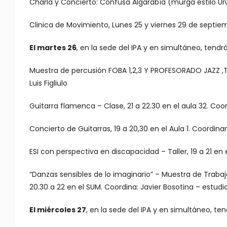
Charla y Concierto: Confusa Algarabía (murga estilo Uru
Clinica de Movimiento, Lunes 25 y viernes 29 de septiembr
El martes 26
, en la sede del IPA y en simultáneo, tendr
Muestra de percusión FOBA 1,2,3 Y PROFESORADO JAZZ ,TA
Luis Figliulo
Guitarra flamenca – Clase, 21 a 22.30 en el aula 32. Coo
Concierto de Guitarras, 19 a 20,30 en el Aula 1. Coordinan
ESI con perspectiva en discapacidad – Taller, 19 a 21 en 
“Danzas sensibles de lo imaginario” – Muestra de Traba
20.30 a 22 en el SUM. Coordina: Javier Bosotina – estud
El miércoles 27
, en la sede del IPA y en simultáneo, te