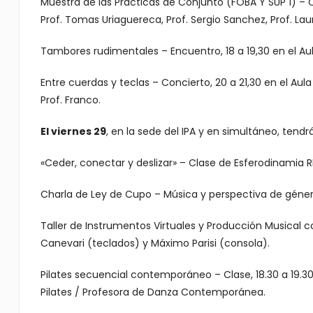
Muestra de las Prácticas de Conjunto (FOBA Y SUP 1) – Co
Prof. Tomas Uriaguereca, Prof. Sergio Sanchez, Prof. La
Tambores rudimentales – Encuentro, 18 a 19,30 en el Aula
Entre cuerdas y teclas – Concierto, 20 a 21,30 en el Aula 
Prof. Franco.
El viernes 29
, en la sede del IPA y en simultáneo, tendr
«Ceder, conectar y deslizar» – Clase de Esferodinamia RP,
Charla de Ley de Cupo – Música y perspectiva de género
Taller de Instrumentos Virtuales y Producción Musical con
Canevari (teclados) y Máximo Parisi (consola).
Pilates secuencial contemporáneo – Clase, 18.30 a 19.30
Pilates / Profesora de Danza Contemporánea.