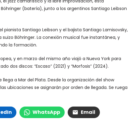
el jazz camarístico y la libre improvisación, está
Böhringer (batería), junto a los argentinos Santiago Leibson
 pianista Santiago Leibson y el bajista Santiago Lamisovsky,
 suizo Böhringer. La conexión musical fue instantánea, y
ndo la formación.
europea, y en marzo del mismo año viajó a Nueva York para
ado dos discos: “Escaso” (2021) y “Morfosis” (2024).
llega a Mar del Plata. Desde la organización del show
 las ubicaciones se asignarán por orden de llegada. Se ruega
kedIn
WhatsApp
Email