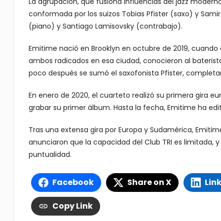
La agrupación, que fusiona influencias del jazz moderno, 
conformada por los suizos Tobias Pfister (saxo) y Samir 
(piano) y Santiago Lamisovsky (contrabajo).
Emitime nació en Brooklyn en octubre de 2019, cuando el
ambos radicados en esa ciudad, conocieron al baterista
poco después se sumó el saxofonista Pfister, completa
En enero de 2020, el cuarteto realizó su primera gira 
grabar su primer álbum. Hasta la fecha, Emitime ha edit
Tras una extensa gira por Europa y Sudamérica, Emitime 
anunciaron que la capacidad del Club TRI es limitada, y
puntualidad.
Facebook
Share on X
Lin
Copy Link