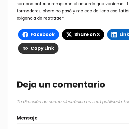
semana anterior rompieron el acuerdo que veníamos ten
formadores; ahora no pasó y me cae de lleno ese fatídic
exigencia de retrotraer”.
Facebook
Share on X
Lin
Copy Link
Deja un comentario
Tu dirección de correo electrónico no será publicada.
Lo
Mensaje