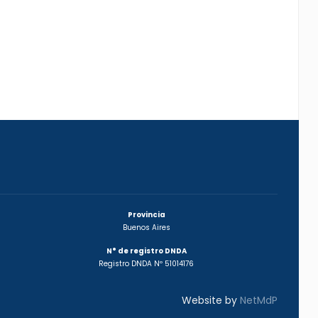
Provincia
Buenos Aires
N° de registro DNDA
Registro DNDA Nº 51014176
Website by
NetMdP