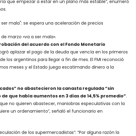
dría que empezar a estar en un plano más estable”, enumeró
nos.
n de marzo «va a ser mala».
aprobación del acuerdo con el Fondo Monetario
 logró aplazar el pago de la deuda que vencía en los primeros
e los argentinos para llegar a fin de mes. El FMI reconoció
imos meses y el Estado juega escatimando dinero a la
ercados” no abastecieron la canasta regulada “sin
to de que había aumentos en 3 días de 14,5% promedio”
.
es que no quieren abastecer, maniobras especulativas con la
iere un ordenamiento”, señaló el funcionario en
speculación de los supermercadistas”: “Por alguna razón la