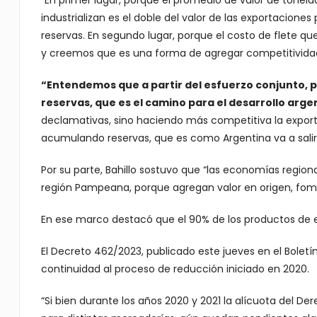
“En primer lugar, porque el promedio de valor de tonel
industrializan es el doble del valor de las exportacion
reservas. En segundo lugar, porque el costo de flet
y creemos que es una forma de agregar competitividad e
“Entendemos que a partir del esfuerzo conjunto,
reservas, que es el camino para el desarrollo arge
declamativas, sino haciendo más competitiva la export
acumulando reservas, que es como Argentina va a salir
Por su parte, Bahillo sostuvo que “las economías regi
región Pampeana, porque agregan valor en origen, fom
En ese marco destacó que el 90% de los productos de e
El Decreto 462/2023, publicado este jueves en el Boletín
continuidad al proceso de reducción iniciado en 2020.
“Si bien durante los años 2020 y 2021 la alícuota del De