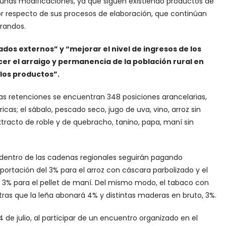
unas modificaciones, ya que siguen existiendo productos de
or respecto de sus procesos de elaboración, que continúan
randos.
dos externos” y “mejorar el nivel de ingresos de los
r el arraigo y permanencia de la población rural en
 los productos”.
las retenciones se encuentran 348 posiciones arancelarias,
tricas; el sábalo, pescado seco, jugo de uva, vino, arroz sin
xtracto de roble y de quebracho, tanino, papa, maní sin
 dentro de las cadenas regionales seguirán pagando
portación del 3% para el arroz con cáscara parbolizado y el
y 3% para el pellet de maní. Del mismo modo, el tabaco con
tras que la leña abonará 4% y distintas maderas en bruto, 3%.
de julio, al participar de un encuentro organizado en el