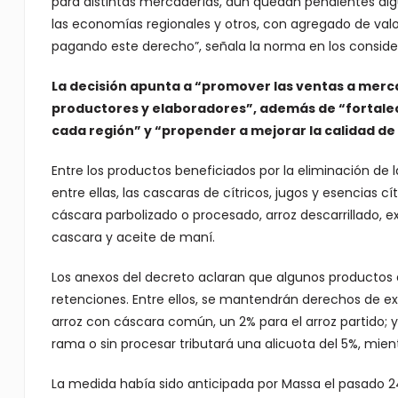
para distintas mercaderías, aún quedan pendientes alg
las economías regionales y otros, con agregado de val
pagando este derecho”, señala la norma en los conside
La decisión apunta a “promover las ventas a merca
productores y elaboradores”, además de “fortalece
cada región” y “propender a mejorar la calidad de
Entre los productos beneficiados por la eliminación de 
entre ellas, las cascaras de cítricos, jugos y esencias cí
cáscara parbolizado o procesado, arroz descarrillado, e
cascara y aceite de maní.
Los anexos del decreto aclaran que algunos productos
retenciones. Entre ellos, se mantendrán derechos de ex
arroz con cáscara común, un 2% para el arroz partido; 
rama o sin procesar tributará una alicuota del 5%, mien
La medida había sido anticipada por Massa el pasado 24 