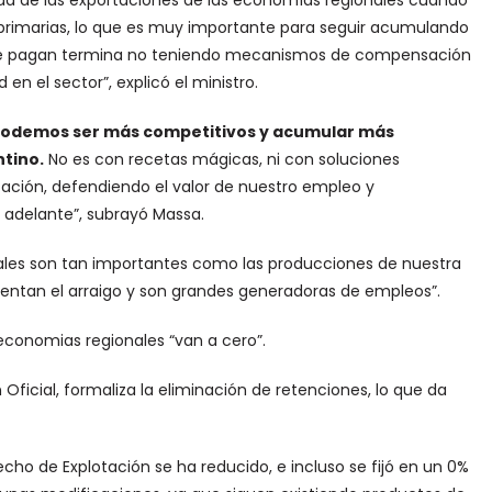
ada de las exportaciones de las economías regionales cuando
es primarias, lo que es muy importante para seguir acumulando
e que pagan termina no teniendo mecanismos de compensación
n el sector”, explicó el ministro.
 podemos ser más competitivos y acumular más
ntino.
No es con recetas mágicas, ni con soluciones
ación, defendiendo el valor de nuestro empleo y
 adelante”, subrayó Massa.
onales son tan importantes como las producciones de nuestra
entan el arraigo y son grandes generadoras de empleos”.
conomias regionales “van a cero”.
 Oficial, formaliza la eliminación de retenciones, lo que da
recho de Explotación se ha reducido, e incluso se fijó en un 0%