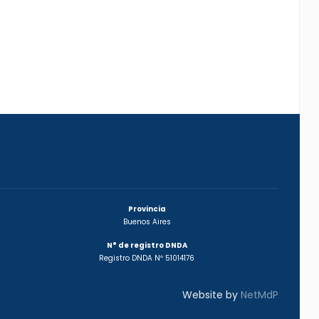
Provincia
Buenos Aires
N° de registro DNDA
Registro DNDA Nº 51014176
Website by
NetMdP