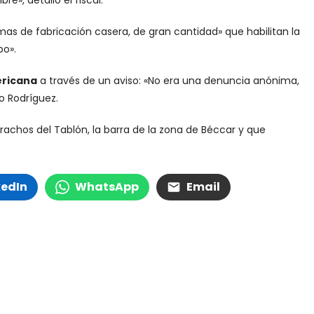
», detalló el fiscal.
as de fabricación casera, de gran cantidad» que habilitan la
po».
ericana
a través de un aviso: «No era una denuncia anónima,
jo Rodríguez.
rrachos del Tablón, la barra de la zona de Béccar y que
kedIn
WhatsApp
Email