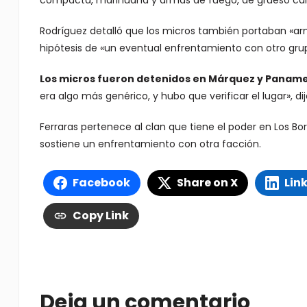
compacta, marihuana y armas de fuego, de grueso calibre
Rodríguez detalló que los micros también portaban «arm
hipótesis de «un eventual enfrentamiento con otro gru
Los micros fueron detenidos en Márquez y Panam
era algo más genérico, y hubo que verificar el lugar», di
Ferraras pertenece al clan que tiene el poder en Los Bo
sostiene un enfrentamiento con otra facción.
Facebook
Share on X
Lin
Copy Link
Deja un comentario