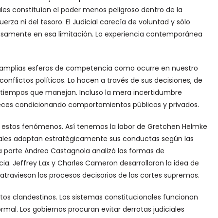
ales constituían el poder menos peligroso dentro de la
erza ni del tesoro. El Judicial carecía de voluntad y sólo
cisamente en esa limitación. La experiencia contemporánea
n amplias esferas de competencia como ocurre en nuestro
onflictos políticos. Lo hacen a través de sus decisiones, de
os tiempos que manejan. Incluso la mera incertidumbre
eces condicionando comportamientos públicos y privados.
do estos fenómenos. Así tenemos la labor de Gretchen Helmke
unales adaptan estratégicamente sus conductas según las
ra parte Andrea Castagnola analizó las formas de
cia. Jeffrey Lax y Charles Cameron desarrollaron la idea de
 atraviesan los procesos decisorios de las cortes supremas.
os clandestinos. Los sistemas constitucionales funcionan
al. Los gobiernos procuran evitar derrotas judiciales