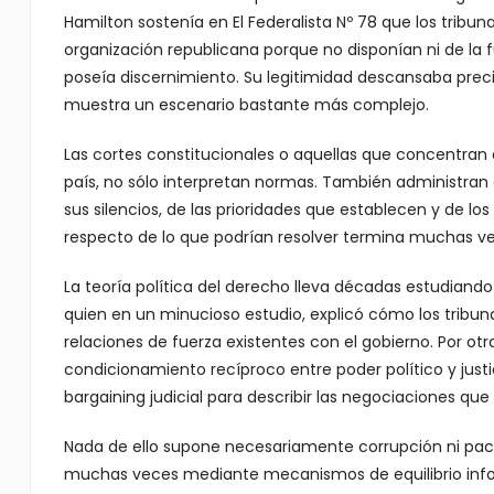
Hamilton sostenía en El Federalista Nº 78 que los tribun
organización republicana porque no disponían ni de la fu
poseía discernimiento. Su legitimidad descansaba pre
muestra un escenario bastante más complejo.
Las cortes constitucionales o aquellas que concentra
país, no sólo interpretan normas. También administran c
sus silencios, de las prioridades que establecen y de l
respecto de lo que podrían resolver termina muchas v
La teoría política del derecho lleva décadas estudian
quien en un minucioso estudio, explicó cómo los trib
relaciones de fuerza existentes con el gobierno. Por ot
condicionamiento recíproco entre poder político y justi
bargaining judicial para describir las negociaciones que
Nada de ello supone necesariamente corrupción ni pact
muchas veces mediante mecanismos de equilibrio inform