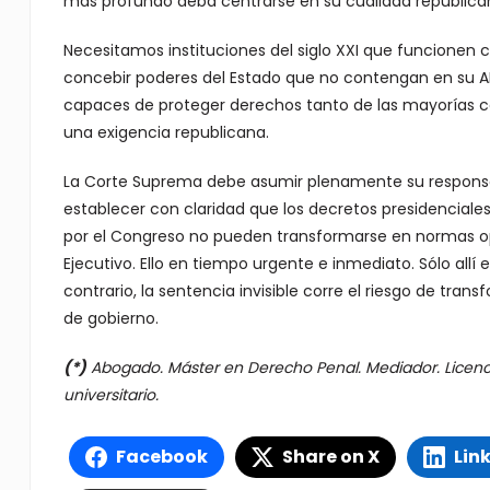
más profundo deba centrarse en su cualidad republica
Necesitamos instituciones del siglo XXI que funcionen
concebir poderes del Estado que no contengan en su ADN
capaces de proteger derechos tanto de las mayorías co
una exigencia republicana.
La Corte Suprema debe asumir plenamente su responsab
establecer con claridad que los decretos presidenciale
por el Congreso no pueden transformarse en normas opt
Ejecutivo. Ello en tiempo urgente e inmediato. Sólo allí 
contrario, la sentencia invisible corre el riesgo de t
de gobierno.
(*)
Abogado. Máster en Derecho Penal. Mediador. Licencia
universitario.
Facebook
Share on X
Lin