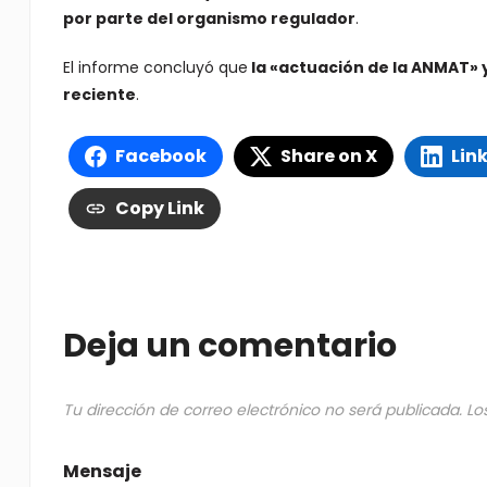
por parte del organismo regulador
.
El informe concluyó que
la «actuación de la ANMAT» 
reciente
.
Facebook
Share on X
Lin
Copy Link
Deja un comentario
Tu dirección de correo electrónico no será publicada.
Lo
Mensaje