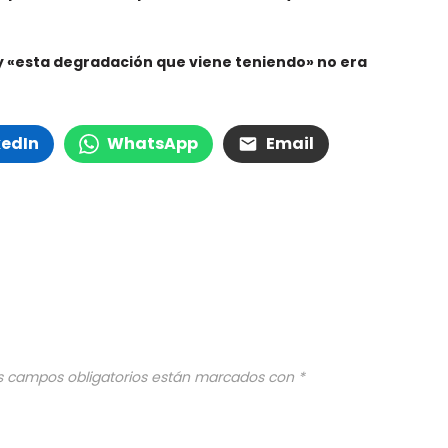
y «esta degradación que viene teniendo» no era
kedIn
WhatsApp
Email
s campos obligatorios están marcados con
*