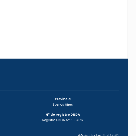
Provincia
Buenos Aires
N° de registro DNDA
Registro DNDA Nº 51014176
Website by
NetMdP