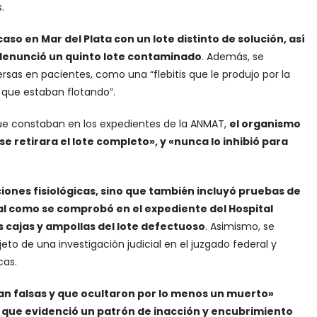
.
o en Mar del Plata con un lote distinto de solución, así
 denunció un quinto lote contaminado
. Además, se
s en pacientes, como una “flebitis que le produjo por la
que estaban flotando”.
que constaban en los expedientes de la ANMAT,
el organismo
se retirara el lote completo», y «nunca lo inhibió para
ciones fisiológicas, sino que también incluyó pruebas de
l como se comprobó en el expediente del Hospital
s cajas y ampollas del lote defectuoso
. Asimismo, se
jeto de una investigación judicial en el juzgado federal y
cas.
ran falsas y que ocultaron por lo menos un muerto»
lo que evidenció un patrón de inacción y encubrimiento