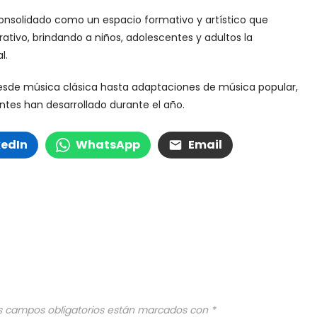
 consolidado como un espacio formativo y artístico que
tivo, brindando a niños, adolescentes y adultos la
l.
 desde música clásica hasta adaptaciones de música popular,
antes han desarrollado durante el año.
kedIn
WhatsApp
Email
s campos obligatorios están marcados con
*