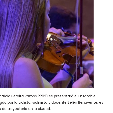
 Patricio Peralta Ramos 2282) se presentará el Ensamble
gido por la violista, violinista y docente Belén Benavente, es
de trayectoria en la ciudad.