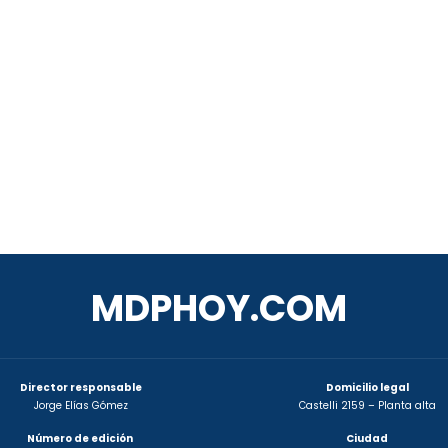
MDPHOY.COM
Director responsable
Domicilio legal
Jorge Elías Gómez
Castelli 2159 – Planta alta
Número de edición
Ciudad